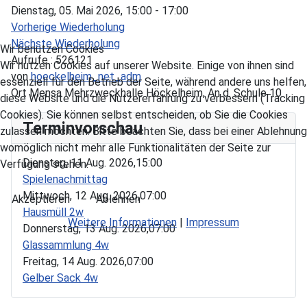
Dienstag, 05. Mai 2026, 15:00 - 17:00
Vorherige Wiederholung
Nächste Wiederholung
Wir benutzen Cookies
Aufrufe
: 526121
Wir nutzen Cookies auf unserer Website. Einige von ihnen sind
von
hoeckelheim_net_adm
essenziell für den Betrieb der Seite, während andere uns helfen,
Ort
Mensa Mehrzweckhalle Höckelheim, An d. Schule 10
diese Website und die Nutzererfahrung zu verbessern (Tracking
Cookies). Sie können selbst entscheiden, ob Sie die Cookies
Terminvorschau
zulassen möchten. Bitte beachten Sie, dass bei einer Ablehnung
womöglich nicht mehr alle Funktionalitäten der Seite zur
Dienstag, 11 Aug. 2026,
15:00
Verfügung stehen.
Spielenachmittag
Mittwoch, 12 Aug. 2026,
07:00
Akzeptieren
Ablehnen
Hausmüll 2w
Weitere Informationen
|
Impressum
Donnerstag, 13 Aug. 2026,
07:00
Glassammlung 4w
Freitag, 14 Aug. 2026,
07:00
Gelber Sack 4w