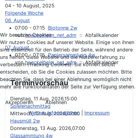
04 - 10 August, 2025
Folgende Woche
06. August
07:00 - 07:15
Biotonne 2w
Wir benutzen Cookies
von
hoeckelheim_net_adm
:: Abfallkalender
Wir nutzen Cookies auf unserer Website. Einige von ihnen
07. August
sind essenziell für den Betrieb der Seite, während andere
07:00 - 07:15
Papiersammlung 4w
uns helfen, diese Website und die Nutzererfahrung zu
von
hoeckelheim_net_adm
:: Abfallkalender
verbessern (Tracking Cookies). Sie können selbst
entscheiden, ob Sie die Cookies zulassen möchten. Bitte
beachten Sie, dass bei einer Ablehnung womöglich nicht
Terminvorschau
mehr alle Funktionalitäten der Seite zur Verfügung stehen.
Dienstag, 11 Aug. 2026,
15:00
Akzeptieren
Ablehnen
Spielenachmittag
Weitere Informationen
|
Impressum
Mittwoch, 12 Aug. 2026,
07:00
Hausmüll 2w
Donnerstag, 13 Aug. 2026,
07:00
Glassammlung 4w