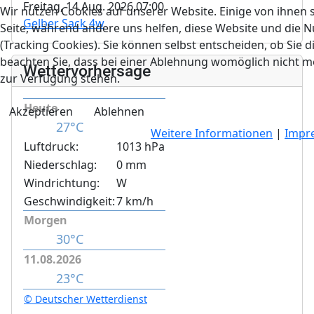
Freitag, 14 Aug. 2026,
07:00
Wir nutzen Cookies auf unserer Website. Einige von ihnen s
Gelber Sack 4w
Seite, während andere uns helfen, diese Website und die 
(Tracking Cookies). Sie können selbst entscheiden, ob Sie 
beachten Sie, dass bei einer Ablehnung womöglich nicht meh
Wettervorhersage
zur Verfügung stehen.
Heute
Akzeptieren
Ablehnen
27°C
Weitere Informationen
|
Impr
Luftdruck:
1013 hPa
Niederschlag:
0 mm
Windrichtung:
W
Geschwindigkeit:
7 km/h
Morgen
30°C
11.08.2026
23°C
© Deutscher Wetterdienst