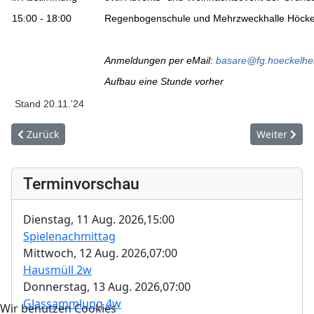
15:00 - 18:00
Regenbogenschule und Mehrzweckhalle Höcke
Anmeldungen per eMail:
basare@fg.hoeckelhe
Aufbau eine Stunde vorher
Stand 20.11.'24
Vorheriger Beitrag: Mitgliedschaft in der Fördergemeinschaft
Nächster Be
Zurück
Weiter
Terminvorschau
Dienstag, 11 Aug. 2026,
15:00
Spielenachmittag
Mittwoch, 12 Aug. 2026,
07:00
Hausmüll 2w
Donnerstag, 13 Aug. 2026,
07:00
Glassammlung 4w
Wir benutzen Cookies