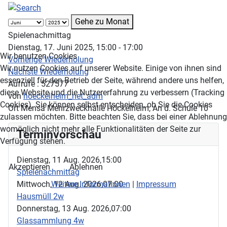
Gehe zu Monat
Spielenachmittag
Dienstag, 17. Juni 2025, 15:00 - 17:00
Wir benutzen Cookies
Vorherige Wiederholung
Wir nutzen Cookies auf unserer Website. Einige von ihnen sind
Nächste Wiederholung
essenziell für den Betrieb der Seite, während andere uns helfen,
Aufrufe
: 527577
diese Website und die Nutzererfahrung zu verbessern (Tracking
von
hoeckelheim_net_adm
Cookies). Sie können selbst entscheiden, ob Sie die Cookies
Ort
Mensa Mehrzweckhalle Höckelheim, An d. Schule 10
zulassen möchten. Bitte beachten Sie, dass bei einer Ablehnung
womöglich nicht mehr alle Funktionalitäten der Seite zur
Terminvorschau
Verfügung stehen.
Dienstag, 11 Aug. 2026,
15:00
Akzeptieren
Ablehnen
Spielenachmittag
Mittwoch, 12 Aug. 2026,
07:00
Weitere Informationen
|
Impressum
Hausmüll 2w
Donnerstag, 13 Aug. 2026,
07:00
Glassammlung 4w