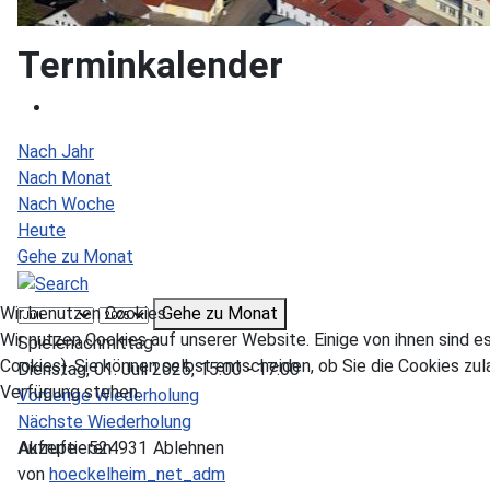
Terminkalender
Nach Jahr
Nach Monat
Nach Woche
Heute
Gehe zu Monat
Gehe zu Monat
Wir benutzen Cookies
Wir nutzen Cookies auf unserer Website. Einige von ihnen sind e
Spielenachmittag
Cookies). Sie können selbst entscheiden, ob Sie die Cookies zul
Dienstag, 01. Juli 2025, 15:00 - 17:00
Verfügung stehen.
Vorherige Wiederholung
Nächste Wiederholung
Akzeptieren
Ablehnen
Aufrufe
: 524931
von
hoeckelheim_net_adm