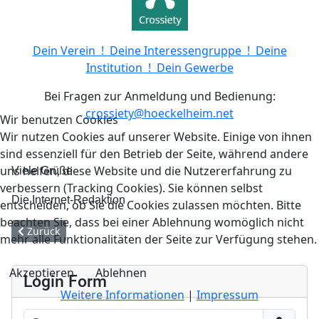
Dein Verein ! Deine Interessengruppe ! Deine
Institution ! Dein Gewerbe
Bei Fragen zur Anmeldung und Bedienung:
crossiety@hoeckelheim.net
Wir benutzen Cookies
Wir nutzen Cookies auf unserer Website. Einige von ihnen
sind essenziell für den Betrieb der Seite, während andere
uns helfen, diese Website und die Nutzererfahrung zu
Viele Grüße
verbessern (Tracking Cookies). Sie können selbst
Die Internet-Redaktion
entscheiden, ob Sie die Cookies zulassen möchten. Bitte
beachten Sie, dass bei einer Ablehnung womöglich nicht
Vorheriger Beitrag: Herzlich Willkommen...
Zurück
mehr alle Funktionalitäten der Seite zur Verfügung stehen.
Akzeptieren
Ablehnen
Login Form
Weitere Informationen
|
Impressum
Benutzername