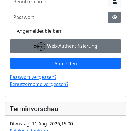
Passwort
Passwo
Angemeldet bleiben
Web-Authentifizierung
Anmelden
Passwort vergessen?
Benutzername vergessen?
Terminvorschau
Dienstag, 11 Aug. 2026,
15:00
Spielenachmittag