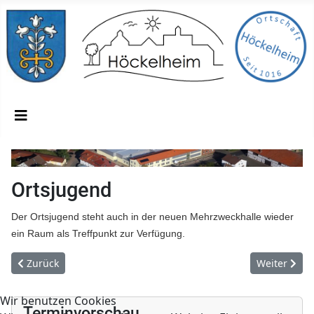
Ortsjugend
Der Ortsjugend steht auch in der neuen Mehrzweckhalle wieder
ein Raum als Treffpunkt zur Verfügung.
Vorheriger Beitrag: Posaunenchor und Feuerwehrmusikzug
Nächster Be
Zurück
Weiter
Wir benutzen Cookies
Terminvorschau