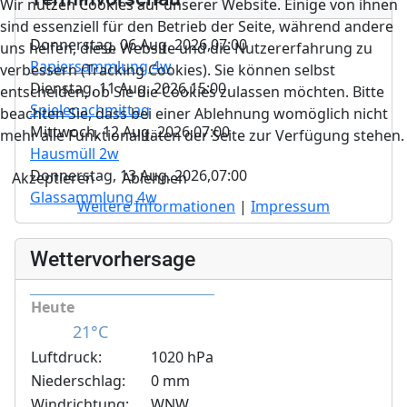
Wir nutzen Cookies auf unserer Website. Einige von ihnen
sind essenziell für den Betrieb der Seite, während andere
Donnerstag, 06 Aug. 2026,
07:00
uns helfen, diese Website und die Nutzererfahrung zu
Papiersammlung 4w
verbessern (Tracking Cookies). Sie können selbst
Dienstag, 11 Aug. 2026,
15:00
entscheiden, ob Sie die Cookies zulassen möchten. Bitte
Spielenachmittag
beachten Sie, dass bei einer Ablehnung womöglich nicht
Mittwoch, 12 Aug. 2026,
07:00
mehr alle Funktionalitäten der Seite zur Verfügung stehen.
Hausmüll 2w
Donnerstag, 13 Aug. 2026,
07:00
Akzeptieren
Ablehnen
Glassammlung 4w
Weitere Informationen
|
Impressum
Wettervorhersage
Heute
21°C
Luftdruck:
1020 hPa
Niederschlag:
0 mm
Windrichtung:
WNW