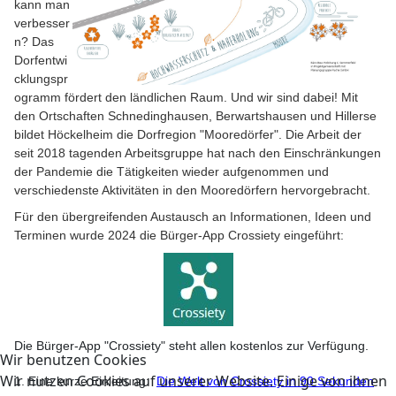
kann man
verbesser
n? Das
Dorfentwi
cklungspr
ogramm fördert den ländlichen Raum. Und wir sind dabei! Mit
den Ortschaften Schnedinghausen, Berwartshausen und Hillerse
bildet Höckelheim die Dorfregion "Mooredörfer". Die Arbeit der
seit 2018 tagenden Arbeitsgruppe hat nach den Einschränkungen
der Pandemie die Tätigkeiten wieder aufgenommen und
verschiedenste Aktivitäten in den Mooredörfern hervorgebracht.
Für den übergreifenden Austausch an Informationen, Ideen und
Terminen wurde 2024 die Bürger-App Crossiety eingeführt:
Die Bürger-App "Crossiety" steht allen kostenlos zur Verfügung.
Wir benutzen Cookies
Wir nutzen Cookies auf unserer Website. Einige von ihnen
1. Eine kurze Einleitung:
Die Welt von Crossiety in 90 Sekunden