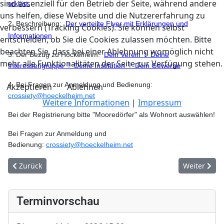
sind essenziell für den Betrieb der Seite, während andere
erklärt.
uns helfen, diese Website und die Nutzererfahrung zu
2. Beschreibung:
Der verteilte Flyer mit Erklärungen und
verbessern (Tracking Cookies). Sie können selbst
Informationen
entscheiden, ob Sie die Cookies zulassen möchten. Bitte
beachten Sie, dass bei einer Ablehnung womöglich nicht
3. Der Bezug zu Höckelheim:
Dein Verein ! Deine
mehr alle Funktionalitäten der Seite zur Verfügung stehen.
Interessengruppe ! Deine Institution ! Dein Gewerbe
4. Bei Fragen zur Anmeldung und Bedienung:
Akzeptieren
Ablehnen
crossiety@hoeckelheim.net
Weitere Informationen
|
Impressum
Bei der Registrierung bitte "Mooredörfer" als Wohnort auswählen!
Bei Fragen zur Anmeldung und
Bedienung:
crossiety@hoeckelheim.net
Vorheriger Beitrag: Bürgerservice
Nächster Bei
Zurück
Weiter
Terminvorschau