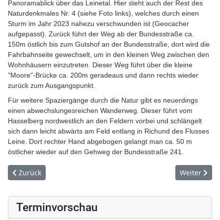
Panoramablick über das Leinetal. Hier steht auch der Rest des
Naturdenkmales Nr. 4 (siehe Foto links), welches durch einen
Sturm im Jahr 2023 nahezu verschwunden ist (Geocacher
aufgepasst). Zurück führt der Weg ab der Bundesstraße ca.
150m östlich bis zum Gutshof an der Bundesstraße, dort wird die
Fahrbahnseite gewechselt, um in den kleinen Weg zwischen den
Wohnhäusern einzutreten. Dieser Weg führt über die kleine
"Moore"-Brücke ca. 200m geradeaus und dann rechts wieder
zurück zum Ausgangspunkt.
Für weitere Spaziergänge durch die Natur gibt es neuerdings
einen abwechslungesreichen Wanderweg. Dieser führt vom
Hasselberg nordwestlich an den Feldern vorbei und schlängelt
sich dann leicht abwärts am Feld entlang in Richund des Flusses
Leine. Dort rechter Hand abgebogen gelangt man ca. 50 m
östlicher wieder auf den Gehweg der Bundesstraße 241.
Vorheriger Beitrag: 1.000-Jahr-Feier
Nächster Be
Zurück
Weiter
Terminvorschau