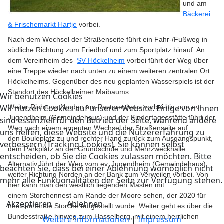
und am
Bäckerei
& Frischemarkt Hartje
vorbei.
Nach dem Wechsel der Straßenseite führt ein Fahr-/Fußweg in
südliche Richtung zum Friedhof und zum Sportplatz hinauf. An
dem Vereinheim des
SV Höckelheim
vorbei führt der Weg über
eine Treppe wieder nach unten zu einem weiteren zentralen Ort
Höckelheims. Gegenüber des neu geplanten Wasserspiels ist der
Standort des Höckelheimer Maibaums.
Wir benutzen Cookies
Wir nutzen Cookies auf unserer Website. Einige von ihnen
Weiter Richtung Norden am Pastorenhaus vorbei bis zum ev.
Jugendheim (Gemeindehaus) und der Kindertagesstätte führt der
sind essenziell für den Betrieb der Seite, während andere
Weg nach einem erneuten Wechsel der Straßenseite auf
uns helfen, diese Website und die Nutzererfahrung zu
den Bouleplatz zu und rechter Hand zurück zum Ausgangspunkt,
verbessern (Tracking Cookies). Sie können selbst
dem Parkplatz an der Grundschule und Mehrzweckhalle.
entscheiden, ob Sie die Cookies zulassen möchten. Bitte
Alternativ führt der Weg vom ev. Jugendheim (Gemeindehaus)
beachten Sie, dass bei einer Ablehnung womöglich nicht
weiter Richtung Norden an der Bank zum Verweilen vorbei. Von
mehr alle Funktionalitäten der Seite zur Verfügung stehen.
hier kann man den westlich liegenden Masten mit
einem Storchennest am Rande der Moore sehen, der 2020 für
Akzeptieren
Ablehnen
nestsuchende Storche aufgestellt wurde. Weiter geht es über die
Bundesstraße hinweg zum Hasselberg, mit einem herrlichen
Weitere Informationen
|
Impressum