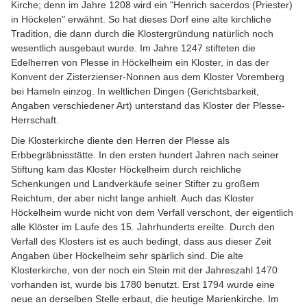
Kirche; denn im Jahre 1208 wird ein "Henrich sacerdos (Priester)
in Höckelen" erwähnt. So hat dieses Dorf eine alte kirchliche
Tradition, die dann durch die Klostergründung natürlich noch
wesentlich ausgebaut wurde. Im Jahre 1247 stifteten die
Edelherren von Plesse in Höckelheim ein Kloster, in das der
Konvent der Zisterzienser-Nonnen aus dem Kloster Voremberg
bei Hameln einzog. In weltlichen Dingen (Gerichtsbarkeit,
Angaben verschiedener Art) unterstand das Kloster der Plesse-
Herrschaft.
Die Klosterkirche diente den Herren der Plesse als
Erbbegräbnisstätte. In den ersten hundert Jahren nach seiner
Stiftung kam das Kloster Höckelheim durch reichliche
Schenkungen und Landverkäufe seiner Stifter zu großem
Reichtum, der aber nicht lange anhielt. Auch das Kloster
Höckelheim wurde nicht von dem Verfall verschont, der eigentlich
alle Klöster im Laufe des 15. Jahrhunderts ereilte. Durch den
Verfall des Klosters ist es auch bedingt, dass aus dieser Zeit
Angaben über Höckelheim sehr spärlich sind. Die alte
Klosterkirche, von der noch ein Stein mit der Jahreszahl 1470
vorhanden ist, wurde bis 1780 benutzt. Erst 1794 wurde eine
neue an derselben Stelle erbaut, die heutige Marienkirche. Im