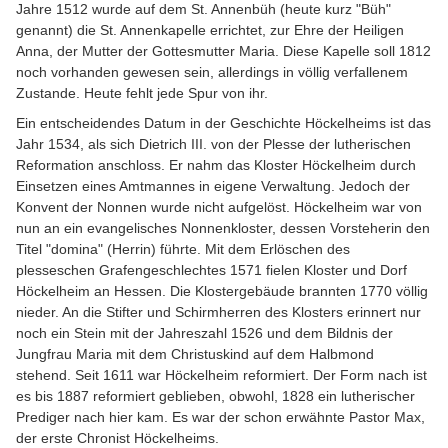
Jahre 1512 wurde auf dem St. Annenbüh (heute kurz "Büh"
genannt) die St. Annenkapelle errichtet, zur Ehre der Heiligen
Anna, der Mutter der Gottesmutter Maria. Diese Kapelle soll 1812
noch vorhanden gewesen sein, allerdings in völlig verfallenem
Zustande. Heute fehlt jede Spur von ihr.
Ein entscheidendes Datum in der Geschichte Höckelheims ist das
Jahr 1534, als sich Dietrich III. von der Plesse der lutherischen
Reformation anschloss. Er nahm das Kloster Höckelheim durch
Einsetzen eines Amtmannes in eigene Verwaltung. Jedoch der
Konvent der Nonnen wurde nicht aufgelöst. Höckelheim war von
nun an ein evangelisches Nonnenkloster, dessen Vorsteherin den
Titel "domina" (Herrin) führte. Mit dem Erlöschen des
plesseschen Grafengeschlechtes 1571 fielen Kloster und Dorf
Höckelheim an Hessen. Die Klostergebäude brannten 1770 völlig
nieder. An die Stifter und Schirmherren des Klosters erinnert nur
noch ein Stein mit der Jahreszahl 1526 und dem Bildnis der
Jungfrau Maria mit dem Christuskind auf dem Halbmond
stehend. Seit 1611 war Höckelheim reformiert. Der Form nach ist
es bis 1887 reformiert geblieben, obwohl, 1828 ein lutherischer
Prediger nach hier kam. Es war der schon erwähnte Pastor Max,
der erste Chronist Höckelheims.