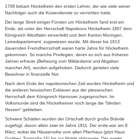
1708 bekam Höckelheim den ersten Lehrer, der wie viele seiner
Nachfolger auch die Küsterdienste zu verrichten hatte.
Der lange Streit einiger Fürsten um Höckelheim fand erst ein
Ende, als unter der Herrschaft Napoleons Höckelheim 1807 dem
Königreich Westfalen einverleibt und dem Kanton Moringen,
Leinedepartement, zugewiesen wurde. Mit dieser bis 1813
dauernden Fremdherrschaft waren harte Jahre für Höckelheim
gekommen. So manche Privilegien, deren es sich aus früheren
Jahren erfreute (Befreiung vom Militärdienst und Abgaben
mancher Art), wurden aufgehoben. Dadurch gerieten viele
Bewohner in finanzielle Not.
Nach dem Ende der napoleonischen Zeit wurden Höckelheim und
die anderen hessischen Exklaven aus der plesseschen
Herrschaft dem Königreich Hannover zugesprochen. Im
Volksmunde sind die Höckelheimer noch lange die "blinden
Hessen" geblieben.
Schwere Schäden wurden der Ortschaft durch große Brände
zugefügt, davon allein zwei im Jahre 1811. Der erste war am 8.
März, wobei die Häuserreihe vom alten Pfarrhaus (jetzt Haus
Grothey, Torstraße 15) bis zur Mühle abbrannte. Der zweite