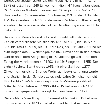
wurde. Der Stadtphysikus Dr. Rüling aus Northeim nennt schon
1779 eine Zahl von 246 Einwohnern, die in 47 Haushalten leben.
Die Anzahl der Wohnhäuser wird mit 49 angegeben. Außer 13
Handwerkern (5 Leineweber, 4 Schneider, 2 Schuster, 1 Tischler,
1 Müller) werden noch 10 Klostermeier (Pächter von Klosterland)
erwähnt. Der überwiegende Teil der Bevölkerung waren wohl die
Gutsarbeiter.
Das weitere Anwachsen der Einwohnerzahl sollen die weiteren
Zahlen verdeutlichen: Sie stieg bis 1821 auf 352, bis 1875 auf
537, bis 1890 auf 569, bis 1910 auf 623, bis 1919 auf 709 und bis
zum Beginn des 2. Weltkrieges auf 851 Einwohner. In den ersten
Jahren nach dem Kriege stieg die Bevölkerungszahl durch den
Zuzug der Vertriebenen auf 1203, bis 1948 sogar auf 1255. Der
bisher höchste Stand wurde 1951 mit einer Zahl von 1277
Einwohnern erreicht. Strenge Wohnraumbewirtschaftung wurde
unerlässlich. In der Schule gab es viele Jahre Schichtunterricht.
Eine leichte Abwärtsbewegung in der Bevölkerungszahl setzte
Mitte der 50er Jahre ein. 1960 zählte Höckelheim noch 1150
Einwohner; gegenwärtig beträgt die Einwohnerzahl 1177.
Die erwähnte Wandlung zum Bauerndorf hin hat in Höckelheim
nur bis zum Jahre 1870 angehalten. Seitdem hat es diesen