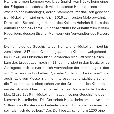
Namensformen kommen vor. Ursprünglich war Höckelheim eines
der Erbgüter des sächsisch-widukindschen Hauses, eines
Zweiges der Immedinger, deren Stammsitz Imbshausen gewesen
ist. Höckelheim wird urkundlich 1016 zum ersten Male erwähnt.
Durch eine Schenkungsurkunde des Kaisers Heinrich II. kam das
damals schon bekannte Grundbesitztum Höckelheim zum Bistum
Paderborn, dessen Bischof Meinwerk ein Verwandter des Kaisers
war.
Die nun folgende Geschichte der Hofhaltung Höckelheim liegt bis
zum Jahre 1247, dem Gründungsjahr des Klosters, weitgehend
im Dunkel, da Urkunden nicht vorhanden sind. Wahrscheinlich
kam das Erbgut aber noch im 11. Jahrhundert in den Besitz eines
Adelsgeschlechtes (vermutlich Verwandten der Immedinger), das
sich "Herren von Höckelheim", später "Edle von Höckelheim" oder
auch "Edle von Plesse" nannte. Interessant und wichtig erscheint
die Tatsache, dass eben schon vor der Gründung des Klosters
um den Adelshof herum ein ansehnliches Dorf existierte. Pastor
Max (1828-1836 in Höckelheim) sagt in seiner Geschichte des
Klosters Höckelheim: "Die Dorfschaft Höckelheim scheint vor der
Stiftung des Klosters von bedeutenderem Umfange gewesen zu
sein als nach derselben." Das Dorf besaß schon um 1200 eine