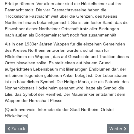
Erfolge rühmen. Vor allem aber sind die Höckelheimer auf ihre
Fastnacht stolz. Die vier Fastnachtsvereine haben die
"Höckelsche Fastnacht" weit über die Grenzen, des Kreises
Northeim hinaus bekanntgemacht. Sie ist ein fester Band, das die
Einwohner dieser Northeimer Ortschaft trotz aller Bindungen
nach außen als Dorfgemeinschaft noch fest zusammenhält.
Als in den 1930er Jahren Wappen für die einzelnen Gemeinden
des Kreises Northeim entworfen wurden, schuf man für
Höckelheim ein Wappen, das auf Geschichte und Tradition dieses
Ortes hinweisen sollte: Es stellt einen auf blauem Grund
aufgerichteten Lebensbaum mit lilienartigen Endblumen dar, der
mit einem liegenden goldenen Anker belegt ist. Der Lebensbaum
ist ein bäuerliches Symbol. Die Heilige Maria, die als Patronin des
Nonnenklosters Höckelheim genannt wird, hatte als Symbol die
Lilie, das Symbol der Reinheit. Der Maueranker entstammt dem
Wappen der Herrschaft Plesse.
(Quellenverweis: Internetseite der Stadt Northeim, Ortsteil
Höckelheim)
Vorheriger Beitrag: Münzfund
Nächster Bei
Zurück
Weiter