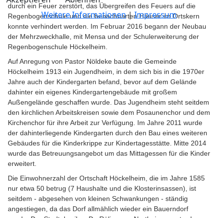
durch ein Feuer zerstört, das Übergreifen des Feuers auf die
Weitere Informationen
|
Impressum
Regenbogenschule und die benachbarten Häuser im Ortskern
konnte verhindert werden. Im Februar 2016 begann der Neubau
der Mehrzweckhalle, mit Mensa und der Schulerweiterung der
Regenbogenschule Höckelheim.
Auf Anregung von Pastor Nöldeke baute die Gemeinde
Höckelheim 1913 ein Jugendheim, in dem sich bis in die 1970er
Jahre auch der Kindergarten befand, bevor auf dem Gelände
dahinter ein eigenes Kindergartengebäude mit großem
Außengelände geschaffen wurde. Das Jugendheim steht seitdem
den kirchlichen Arbeitskreisen sowie dem Posaunenchor und dem
Kirchenchor für ihre Arbeit zur Verfügung. Im Jahre 2011 wurde
der dahinterliegende Kindergarten durch den Bau eines weiteren
Gebäudes für die Kinderkrippe zur Kindertagesstätte. Mitte 2014
wurde das Betreuungsangebot um das Mittagessen für die Kinder
erweitert.
Die Einwohnerzahl der Ortschaft Höckelheim, die im Jahre 1585
nur etwa 50 betrug (7 Haushalte und die Klosterinsassen), ist
seitdem - abgesehen von kleinen Schwankungen - ständig
angestiegen, da das Dorf allmählich wieder ein Bauerndorf