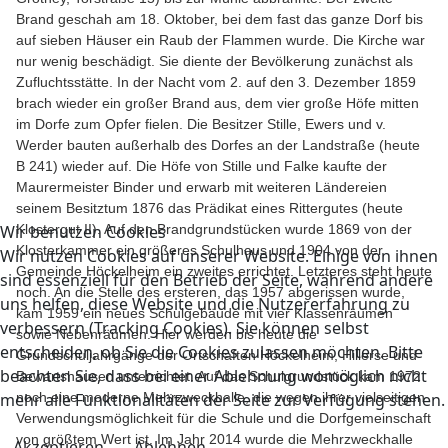
Brand geschah am 18. Oktober, bei dem fast das ganze Dorf bis
auf sieben Häuser ein Raub der Flammen wurde. Die Kirche war
nur wenig beschädigt. Sie diente der Bevölkerung zunächst als
Zufluchtsstätte. In der Nacht vom 2. auf den 3. Dezember 1859
brach wieder ein großer Brand aus, dem vier große Höfe mitten
im Dorfe zum Opfer fielen. Die Besitzer Stille, Ewers und v.
Werder bauten außerhalb des Dorfes an der Landstraße (heute
B 241) wieder auf. Die Höfe von Stille und Falke kaufte der
Maurermeister Binder und erwarb mit weiteren Ländereien
seinem Besitztum 1876 das Prädikat eines Rittergutes (heute
Wir benutzen Cookies
Klostergut II). Auf den Brandgrundstücken wurde 1869 von der
Klosterkammer ein größeres Schulhaus und 1904 von der
Wir nutzen Cookies auf unserer Website. Einige von ihnen
Gemeinde Höckelheim ein zweites errichtet. Letzteres steht heute
sind essenziell für den Betrieb der Seite, während andere
noch. An die Stelle des ersteren, das 1957 abgerissen wurde,
uns helfen, diese Website und die Nutzererfahrung zu
kam 1959 ein neues Schulgebäude mit vier Klassenräumen
verbessern (Tracking Cookies). Sie können selbst
sowie Nebenräumen. Hier werden bis heute die
entscheiden, ob Sie die Cookies zulassen möchten. Bitte
Grundschuljahrgänge der Ortschaften Höckelheim, Hillerse und
beachten Sie, dass bei einer Ablehnung womöglich nicht
Bewartshausen unterrichtet. Auf das Schulgrundstück kam 1972
mehr alle Funktionalitäten der Seite zur Verfügung stehen.
noch eine moderne Mehrzweckhalle, die wegen ihrer vielseitigen
Verwendungsmöglichkeit für die Schule und die Dorfgemeinschaft
von größtem Wert ist. Im Jahr 2014 wurde die Mehrzweckhalle
Akzeptieren
Ablehnen