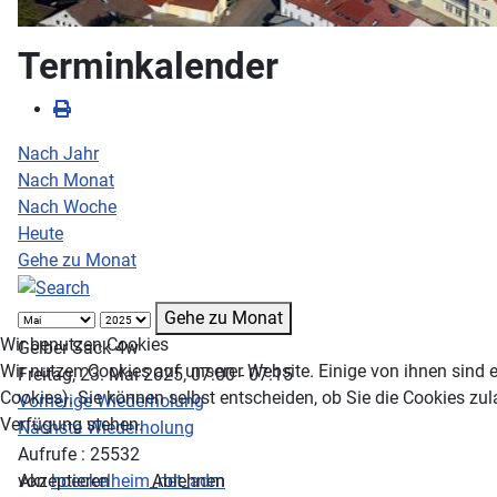
Terminkalender
Nach Jahr
Nach Monat
Nach Woche
Heute
Gehe zu Monat
Gehe zu Monat
Wir benutzen Cookies
Gelber Sack 4w
Wir nutzen Cookies auf unserer Website. Einige von ihnen sind e
Freitag, 23. Mai 2025, 07:00 - 07:15
Cookies). Sie können selbst entscheiden, ob Sie die Cookies zul
Vorherige Wiederholung
Verfügung stehen.
Nächste Wiederholung
Aufrufe
: 25532
Akzeptieren
Ablehnen
von
hoeckelheim_net_adm