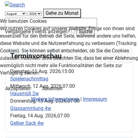
Gehe zu Monat
Wir benutzen Cookies
Wir nutzen Cookies auf unserer Website. Einige von ihnen sind
Vergangene Events anzeigen?
essenziell für den Betrieb der Seite, während andere uns helfen,
diese Website und die Nutzererfahrung zu verbessern (Tracking
Cookies). Sie können selbst entscheiden, ob Sie die Cookies
Terminvorschau
zulassen möchten. Bitte beachten Sie, dass bei einer Ablehnung
womöglich nicht mehr alle Funktionalitäten der Seite zur
Dienstag, 11 Aug. 2026,
15:00
Verfügung stehen.
Spielenachmittag
Mittwoch, 12 Aug. 2026,
07:00
Akzeptieren
Ablehnen
Hausmüll 2w
Weitere Informationen
|
Impressum
Donnerstag, 13 Aug. 2026,
07:00
Glassammlung 4w
Freitag, 14 Aug. 2026,
07:00
Gelber Sack 4w