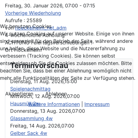
Freitag, 30. Januar 2026, 07:00 - 07:15
Vorherige Wiederholung
Aufrufe
: 25589
Wir benutzen Cookies
von
hoeckelheim_net_adm
Wir nutzen Cookies auf unserer Website. Einige von ihnen
4-wöchentliche Abholung
sind essenziell für den Betrieb der Seite, während andere
ACHTUNG Feiertagsverschiebungen !
uns helfen, diese Website und die Nutzererfahrung zu
Ort
Höckelheim
verbessern (Tracking Cookies). Sie können selbst
entscheiden, ob Sie die Cookies zulassen möchten. Bitte
Terminvorschau
beachten Sie, dass bei einer Ablehnung womöglich nicht
mehr alle Funktionalitäten der Seite zur Verfügung stehen.
Dienstag, 11 Aug. 2026,
15:00
Spielenachmittag
Akzeptieren
Ablehnen
Mittwoch, 12 Aug. 2026,
07:00
Hausmüll 2w
Weitere Informationen
|
Impressum
Donnerstag, 13 Aug. 2026,
07:00
Glassammlung 4w
Freitag, 14 Aug. 2026,
07:00
Gelber Sack 4w