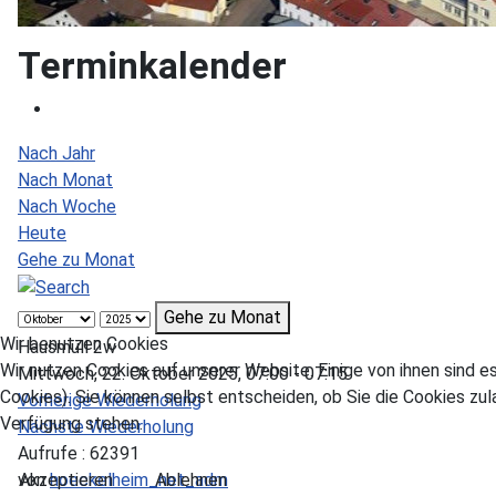
Terminkalender
Nach Jahr
Nach Monat
Nach Woche
Heute
Gehe zu Monat
Gehe zu Monat
Wir benutzen Cookies
Hausmüll 2w
Wir nutzen Cookies auf unserer Website. Einige von ihnen sind e
Mittwoch, 22. Oktober 2025, 07:00 - 07:15
Cookies). Sie können selbst entscheiden, ob Sie die Cookies zul
Vorherige Wiederholung
Verfügung stehen.
Nächste Wiederholung
Aufrufe
: 62391
Akzeptieren
Ablehnen
von
hoeckelheim_net_adm