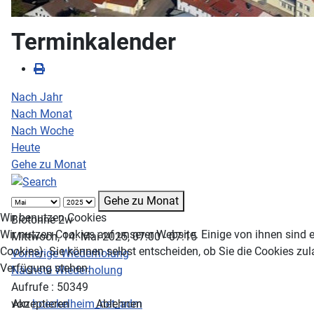
Terminkalender
Nach Jahr
Nach Monat
Nach Woche
Heute
Gehe zu Monat
Gehe zu Monat
Wir benutzen Cookies
Biotonne 2w
Wir nutzen Cookies auf unserer Website. Einige von ihnen sind e
Mittwoch, 14. Mai 2025, 07:00 - 07:15
Cookies). Sie können selbst entscheiden, ob Sie die Cookies zul
Vorherige Wiederholung
Verfügung stehen.
Nächste Wiederholung
Aufrufe
: 50349
Akzeptieren
Ablehnen
von
hoeckelheim_net_adm