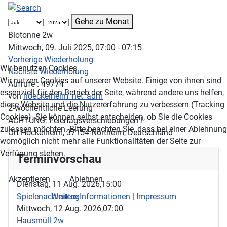
Gehe zu Monat
Biotonne 2w
Mittwoch, 09. Juli 2025, 07:00 - 07:15
Vorherige Wiederholung
Wir benutzen Cookies
Nächste Wiederholung
Wir nutzen Cookies auf unserer Website. Einige von ihnen sind
Aufrufe
: 49774
essenziell für den Betrieb der Seite, während andere uns helfen,
von
hoeckelheim_net_adm
diese Website und die Nutzererfahrung zu verbessern (Tracking
2-wöchentliche Leerung
Cookies). Sie können selbst entscheiden, ob Sie die Cookies
ACHTUNG: Feiertagsverschiebungen !
zulassen möchten. Bitte beachten Sie, dass bei einer Ablehnung
Ort
Höckelheim, 37154 Northeim, Deutschland
womöglich nicht mehr alle Funktionalitäten der Seite zur
Verfügung stehen.
Terminvorschau
Akzeptieren
Ablehnen
Dienstag, 11 Aug. 2026,
15:00
Spielenachmittag
Weitere Informationen
|
Impressum
Mittwoch, 12 Aug. 2026,
07:00
Hausmüll 2w