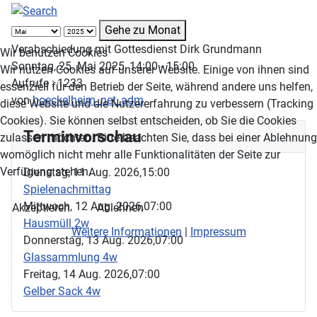
Gehe zu Monat
Verabschiedung mit Gottesdienst Dirk Grundmann
Wir benutzen Cookies
Sonntag, 25. Mai 2025, 14:00 - 15:00
Wir nutzen Cookies auf unserer Website. Einige von ihnen sind
Aufrufe
: 1233
essenziell für den Betrieb der Seite, während andere uns helfen,
von
hoeckelheim_net_adm
diese Website und die Nutzererfahrung zu verbessern (Tracking
Cookies). Sie können selbst entscheiden, ob Sie die Cookies
Terminvorschau
zulassen möchten. Bitte beachten Sie, dass bei einer Ablehnung
womöglich nicht mehr alle Funktionalitäten der Seite zur
Verfügung stehen.
Dienstag, 11 Aug. 2026,
15:00
Spielenachmittag
Mittwoch, 12 Aug. 2026,
07:00
Akzeptieren
Ablehnen
Hausmüll 2w
Weitere Informationen
|
Impressum
Donnerstag, 13 Aug. 2026,
07:00
Glassammlung 4w
Freitag, 14 Aug. 2026,
07:00
Gelber Sack 4w