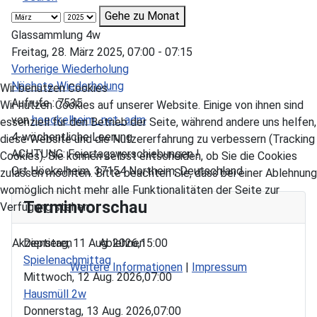
Gehe zu Monat
Glassammlung 4w
Freitag, 28. März 2025, 07:00 - 07:15
Vorherige Wiederholung
Nächste Wiederholung
Wir benutzen Cookies
Aufrufe
: 7535
Wir nutzen Cookies auf unserer Website. Einige von ihnen sind
von
hoeckelheim_net_adm
essenziell für den Betrieb der Seite, während andere uns helfen,
4-wöchentliche Leerung
diese Website und die Nutzererfahrung zu verbessern (Tracking
ACHTUNG: Feiertagsverschiebungen !
Cookies). Sie können selbst entscheiden, ob Sie die Cookies
Ort
Höckelheim, 37154 Northeim, Deutschland
zulassen möchten. Bitte beachten Sie, dass bei einer Ablehnung
womöglich nicht mehr alle Funktionalitäten der Seite zur
Terminvorschau
Verfügung stehen.
Akzeptieren
Ablehnen
Dienstag, 11 Aug. 2026,
15:00
Spielenachmittag
Weitere Informationen
|
Impressum
Mittwoch, 12 Aug. 2026,
07:00
Hausmüll 2w
Donnerstag, 13 Aug. 2026,
07:00