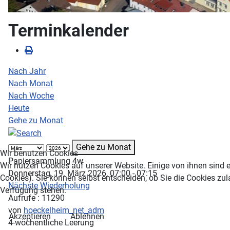
Terminkalender
Nach Jahr
Nach Monat
Nach Woche
Heute
Gehe zu Monat
Gehe zu Monat
Wir benutzen Cookies
Papiersammlung 4w
Wir nutzen Cookies auf unserer Website. Einige von ihnen sind e
Donnerstag, 19. März 2026, 07:00 - 07:15
Cookies). Sie können selbst entscheiden, ob Sie die Cookies zul
Nächste Wiederholung
Verfügung stehen.
Aufrufe
: 11290
von
hoeckelheim_net_adm
Akzeptieren
Ablehnen
4-wöchentliche Leerung