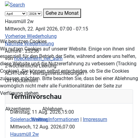
Gehe zu Monat
Hausmüll 2w
Mittwoch, 22. April 2026, 07:00 - 07:15
Vorherige Wiederholung
Wir benutzen Cookies
Nächste Wiederholung
Wir nutzen Cookies auf unserer Website. Einige von ihnen sind
Aufrufe
: 25236
essenziell für den Betrieb der Seite, während andere uns helfen,
von
hoeckelheim_net_adm
diese Website und die Nutzererfahrung zu verbessern (Tracking
2-wöchentliche Leerung
Cookies). Sie können selbst entscheiden, ob Sie die Cookies
ACHTUNG: Feiertagsverschiebungen !
zulassen möchten. Bitte beachten Sie, dass bei einer Ablehnung
Ort
Höckelheim
womöglich nicht mehr alle Funktionalitäten der Seite zur
Verfügung stehen.
Terminvorschau
Akzeptieren
Ablehnen
Dienstag, 11 Aug. 2026,
15:00
Spielenachmittag
Weitere Informationen
|
Impressum
Mittwoch, 12 Aug. 2026,
07:00
Hausmüll 2w