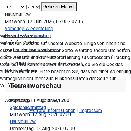
Gehe zu Monat
Hausmüll 2w
Mittwoch, 17. Juni 2026, 07:00 - 07:15
Vorherige Wiederholung
Nächste Wiederholung
Wir benutzen Cookies
Aufrufe
: 25196
Wir nutzen Cookies auf unserer Website. Einige von ihnen sind
von
hoeckelheim_net_adm
essenziell für den Betrieb der Seite, während andere uns helfen,
2-wöchentliche Leerung
diese Website und die Nutzererfahrung zu verbessern (Tracking
ACHTUNG: Feiertagsverschiebungen !
Cookies). Sie können selbst entscheiden, ob Sie die Cookies
Ort
Höckelheim
zulassen möchten. Bitte beachten Sie, dass bei einer Ablehnung
womöglich nicht mehr alle Funktionalitäten der Seite zur
Terminvorschau
Verfügung stehen.
Akzeptieren
Ablehnen
Dienstag, 11 Aug. 2026,
15:00
Spielenachmittag
Weitere Informationen
|
Impressum
Mittwoch, 12 Aug. 2026,
07:00
Hausmüll 2w
Donnerstag, 13 Aug. 2026,
07:00