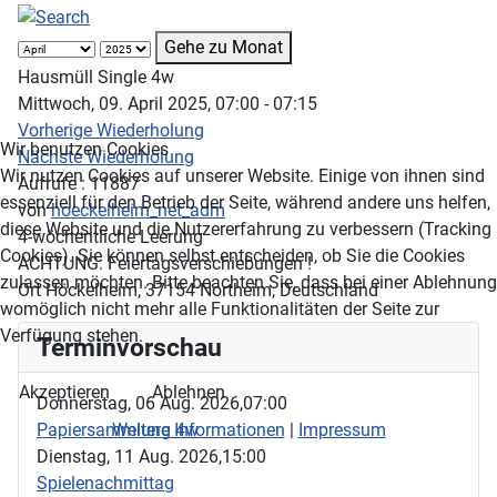
Gehe zu Monat
Hausmüll Single 4w
Mittwoch, 09. April 2025, 07:00 - 07:15
Vorherige Wiederholung
Wir benutzen Cookies
Nächste Wiederholung
Wir nutzen Cookies auf unserer Website. Einige von ihnen sind
Aufrufe
: 11887
essenziell für den Betrieb der Seite, während andere uns helfen,
von
hoeckelheim_net_adm
diese Website und die Nutzererfahrung zu verbessern (Tracking
4-wöchentliche Leerung
Cookies). Sie können selbst entscheiden, ob Sie die Cookies
ACHTUNG: Feiertagsverschiebungen !
zulassen möchten. Bitte beachten Sie, dass bei einer Ablehnung
Ort
Höckelheim, 37154 Northeim, Deutschland
womöglich nicht mehr alle Funktionalitäten der Seite zur
Verfügung stehen.
Terminvorschau
Akzeptieren
Ablehnen
Donnerstag, 06 Aug. 2026,
07:00
Papiersammlung 4w
Weitere Informationen
|
Impressum
Dienstag, 11 Aug. 2026,
15:00
Spielenachmittag