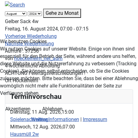
Gehe zu Monat
Gelber Sack 4w
Freitag, 16. August 2024, 07:00 - 07:15
Vorherige Wiederholung
Wir benutzen Cookies
Nächste Wiederholung
Wir nutzen Cookies auf unserer Website. Einige von ihnen sind
Aufrufe
: 37256
essenziell für den Betrieb der Seite, während andere uns helfen,
von
hoeckelheim_net_adm
diese Website und die Nutzererfahrung zu verbessern (Tracking
4-wöchentliche Abholung
Cookies). Sie können selbst entscheiden, ob Sie die Cookies
ACHTUNG Feiertagsverschiebungen !
zulassen möchten. Bitte beachten Sie, dass bei einer Ablehnung
Ort
Höckelheim
womöglich nicht mehr alle Funktionalitäten der Seite zur
Verfügung stehen.
Terminvorschau
Akzeptieren
Ablehnen
Dienstag, 11 Aug. 2026,
15:00
Spielenachmittag
Weitere Informationen
|
Impressum
Mittwoch, 12 Aug. 2026,
07:00
Hausmüll 2w