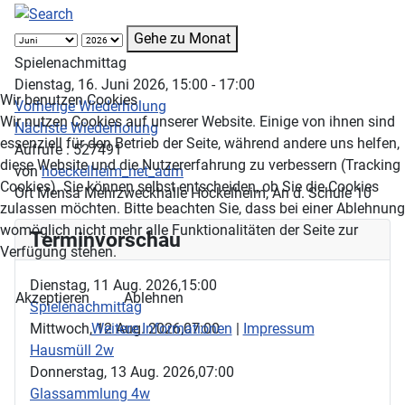
Gehe zu Monat
Spielenachmittag
Dienstag, 16. Juni 2026, 15:00 - 17:00
Wir benutzen Cookies
Vorherige Wiederholung
Wir nutzen Cookies auf unserer Website. Einige von ihnen sind
Nächste Wiederholung
essenziell für den Betrieb der Seite, während andere uns helfen,
Aufrufe
: 527491
diese Website und die Nutzererfahrung zu verbessern (Tracking
von
hoeckelheim_net_adm
Cookies). Sie können selbst entscheiden, ob Sie die Cookies
Ort
Mensa Mehrzweckhalle Höckelheim, An d. Schule 10
zulassen möchten. Bitte beachten Sie, dass bei einer Ablehnung
womöglich nicht mehr alle Funktionalitäten der Seite zur
Terminvorschau
Verfügung stehen.
Dienstag, 11 Aug. 2026,
15:00
Akzeptieren
Ablehnen
Spielenachmittag
Mittwoch, 12 Aug. 2026,
07:00
Weitere Informationen
|
Impressum
Hausmüll 2w
Donnerstag, 13 Aug. 2026,
07:00
Glassammlung 4w