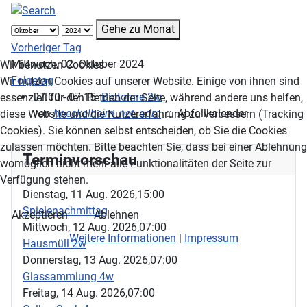
Gehe zu Monat
Vorheriger Tag
Mittwoch, 02. Oktober 2024
Wir benutzen Cookies
Folgetag
Wir nutzen Cookies auf unserer Website. Einige von ihnen sind
07:00 - 07:15
Biotonne 2w
essenziell für den Betrieb der Seite, während andere uns helfen,
von
hoeckelheim_net_adm
:: Abfallkalender
diese Website und die Nutzererfahrung zu verbessern (Tracking
Cookies). Sie können selbst entscheiden, ob Sie die Cookies
zulassen möchten. Bitte beachten Sie, dass bei einer Ablehnung
Terminvorschau
womöglich nicht mehr alle Funktionalitäten der Seite zur
Verfügung stehen.
Dienstag, 11 Aug. 2026,
15:00
Spielenachmittag
Akzeptieren
Ablehnen
Mittwoch, 12 Aug. 2026,
07:00
Weitere Informationen
|
Impressum
Hausmüll 2w
Donnerstag, 13 Aug. 2026,
07:00
Glassammlung 4w
Freitag, 14 Aug. 2026,
07:00