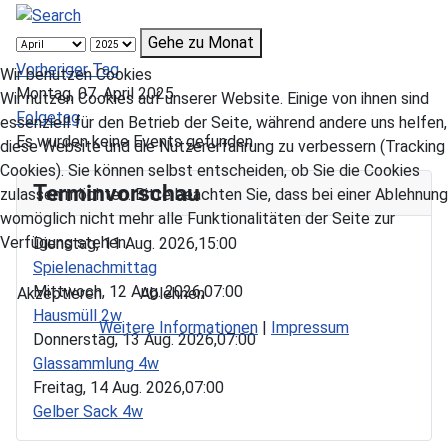
Gehe zu Monat
Vorheriger Tag
Wir benutzen Cookies
Montag, 07. April 2025
Wir nutzen Cookies auf unserer Website. Einige von ihnen sind
Folgetag
essenziell für den Betrieb der Seite, während andere uns helfen,
Es wurden keine Events gefunden
diese Website und die Nutzererfahrung zu verbessern (Tracking
Cookies). Sie können selbst entscheiden, ob Sie die Cookies
Terminvorschau
zulassen möchten. Bitte beachten Sie, dass bei einer Ablehnung
womöglich nicht mehr alle Funktionalitäten der Seite zur
Verfügung stehen.
Dienstag, 11 Aug. 2026,
15:00
Spielenachmittag
Mittwoch, 12 Aug. 2026,
07:00
Akzeptieren
Ablehnen
Hausmüll 2w
Weitere Informationen
|
Impressum
Donnerstag, 13 Aug. 2026,
07:00
Glassammlung 4w
Freitag, 14 Aug. 2026,
07:00
Gelber Sack 4w