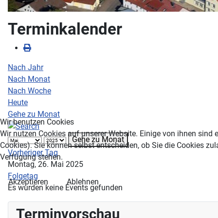
Terminkalender
Nach Jahr
Nach Monat
Nach Woche
Heute
Gehe zu Monat
Wir benutzen Cookies
Wir nutzen Cookies auf unserer Website. Einige von ihnen sind e
Gehe zu Monat
Cookies). Sie können selbst entscheiden, ob Sie die Cookies zul
Vorheriger Tag
Verfügung stehen.
Montag, 26. Mai 2025
Folgetag
Akzeptieren
Ablehnen
Es wurden keine Events gefunden
Terminvorschau