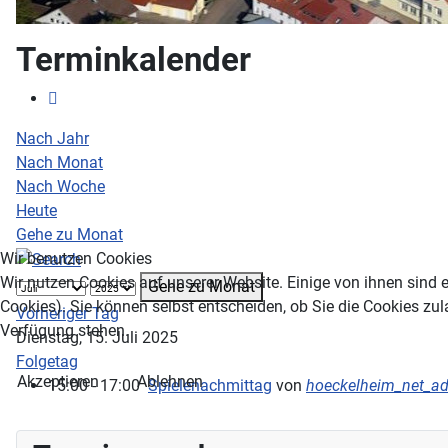
Terminkalender
Nach Jahr
Nach Monat
Nach Woche
Heute
Gehe zu Monat
Wir benutzen Cookies
Wir nutzen Cookies auf unserer Website. Einige von ihnen sind e
Gehe zu Monat
Cookies). Sie können selbst entscheiden, ob Sie die Cookies zul
Vorheriger Tag
Verfügung stehen.
Dienstag, 15. Juli 2025
Folgetag
Akzeptieren
Ablehnen
15:00 - 17:00
Spielenachmittag
von
hoeckelheim_net_a