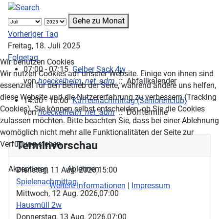
Gehe zu Monat
Vorheriger Tag
Freitag, 18. Juli 2025
Folgetag
Wir benutzen Cookies
07:00 - 07:15
Gelber Sack 4w
Wir nutzen Cookies auf unserer Website. Einige von ihnen sind
von
hoeckelheim_net_adm
:: Abfallkalender
essenziell für den Betrieb der Seite, während andere uns helfen,
diese Website und die Nutzererfahrung zu verbessern (Tracking
14:00 - 16:00
Kaffeenachmittag (Seniorenclub)
Cookies). Sie können selbst entscheiden, ob Sie die Cookies
von
hoeckelheim_net_adm
:: Dorftermine
zulassen möchten. Bitte beachten Sie, dass bei einer Ablehnung
womöglich nicht mehr alle Funktionalitäten der Seite zur
Terminvorschau
Verfügung stehen.
Akzeptieren
Ablehnen
Dienstag, 11 Aug. 2026,
15:00
Spielenachmittag
Weitere Informationen
|
Impressum
Mittwoch, 12 Aug. 2026,
07:00
Hausmüll 2w
Donnerstag, 13 Aug. 2026,
07:00