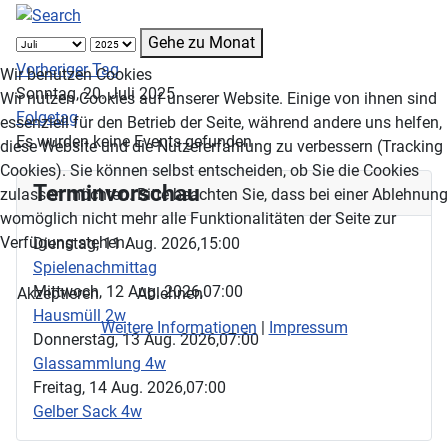
Gehe zu Monat
Vorheriger Tag
Wir benutzen Cookies
Sonntag, 20. Juli 2025
Wir nutzen Cookies auf unserer Website. Einige von ihnen sind
Folgetag
essenziell für den Betrieb der Seite, während andere uns helfen,
Es wurden keine Events gefunden
diese Website und die Nutzererfahrung zu verbessern (Tracking
Cookies). Sie können selbst entscheiden, ob Sie die Cookies
Terminvorschau
zulassen möchten. Bitte beachten Sie, dass bei einer Ablehnung
womöglich nicht mehr alle Funktionalitäten der Seite zur
Verfügung stehen.
Dienstag, 11 Aug. 2026,
15:00
Spielenachmittag
Mittwoch, 12 Aug. 2026,
07:00
Akzeptieren
Ablehnen
Hausmüll 2w
Weitere Informationen
|
Impressum
Donnerstag, 13 Aug. 2026,
07:00
Glassammlung 4w
Freitag, 14 Aug. 2026,
07:00
Gelber Sack 4w