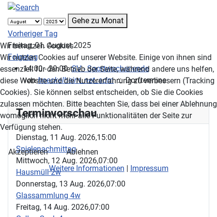
Gehe zu Monat
Vorheriger Tag
Freitag, 01. August 2025
Wir benutzen Cookies
Folgetag
Wir nutzen Cookies auf unserer Website. Einige von ihnen sind
14:00 - 20:00
SV - Sportwochenende
essenziell für den Betrieb der Seite, während andere uns helfen,
von
hoeckelheim_net_adm
:: Dorftermine
diese Website und die Nutzererfahrung zu verbessern (Tracking
Cookies). Sie können selbst entscheiden, ob Sie die Cookies
zulassen möchten. Bitte beachten Sie, dass bei einer Ablehnung
Terminvorschau
womöglich nicht mehr alle Funktionalitäten der Seite zur
Verfügung stehen.
Dienstag, 11 Aug. 2026,
15:00
Spielenachmittag
Akzeptieren
Ablehnen
Mittwoch, 12 Aug. 2026,
07:00
Weitere Informationen
|
Impressum
Hausmüll 2w
Donnerstag, 13 Aug. 2026,
07:00
Glassammlung 4w
Freitag, 14 Aug. 2026,
07:00