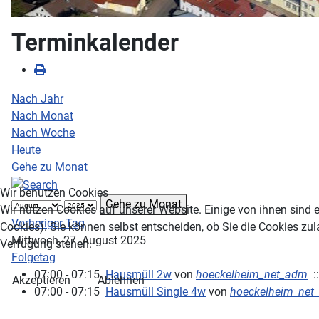
Terminkalender
Nach Jahr
Nach Monat
Nach Woche
Heute
Gehe zu Monat
Wir benutzen Cookies
Gehe zu Monat
Wir nutzen Cookies auf unserer Website. Einige von ihnen sind e
Vorheriger Tag
Cookies). Sie können selbst entscheiden, ob Sie die Cookies zul
Mittwoch, 27. August 2025
Verfügung stehen.
Folgetag
07:00 - 07:15
Hausmüll 2w
von
hoeckelheim_net_adm
::
Akzeptieren
Ablehnen
07:00 - 07:15
Hausmüll Single 4w
von
hoeckelheim_net