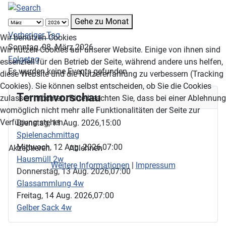
Gehe zu Monat
Vorheriger Tag
Wir benutzen Cookies
Sonntag, 08. März 2026
Wir nutzen Cookies auf unserer Website. Einige von ihnen sind
Folgetag
essenziell für den Betrieb der Seite, während andere uns helfen,
Es wurden keine Events gefunden
diese Website und die Nutzererfahrung zu verbessern (Tracking
Cookies). Sie können selbst entscheiden, ob Sie die Cookies
Terminvorschau
zulassen möchten. Bitte beachten Sie, dass bei einer Ablehnung
womöglich nicht mehr alle Funktionalitäten der Seite zur
Verfügung stehen.
Dienstag, 11 Aug. 2026,
15:00
Spielenachmittag
Mittwoch, 12 Aug. 2026,
07:00
Akzeptieren
Ablehnen
Hausmüll 2w
Weitere Informationen
|
Impressum
Donnerstag, 13 Aug. 2026,
07:00
Glassammlung 4w
Freitag, 14 Aug. 2026,
07:00
Gelber Sack 4w