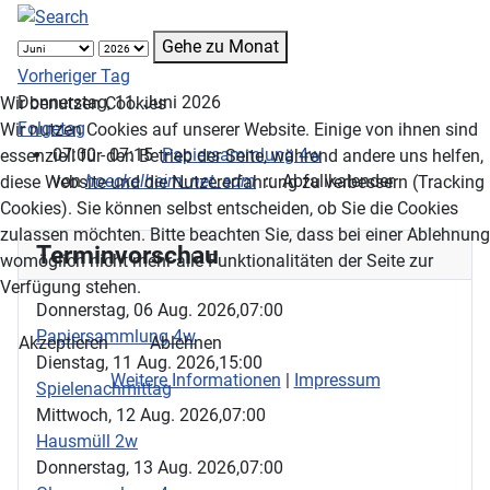
Gehe zu Monat
Vorheriger Tag
Donnerstag, 11. Juni 2026
Wir benutzen Cookies
Folgetag
Wir nutzen Cookies auf unserer Website. Einige von ihnen sind
07:00 - 07:15
Papiersammlung 4w
essenziell für den Betrieb der Seite, während andere uns helfen,
von
hoeckelheim_net_adm
:: Abfallkalender
diese Website und die Nutzererfahrung zu verbessern (Tracking
Cookies). Sie können selbst entscheiden, ob Sie die Cookies
zulassen möchten. Bitte beachten Sie, dass bei einer Ablehnung
Terminvorschau
womöglich nicht mehr alle Funktionalitäten der Seite zur
Verfügung stehen.
Donnerstag, 06 Aug. 2026,
07:00
Papiersammlung 4w
Akzeptieren
Ablehnen
Dienstag, 11 Aug. 2026,
15:00
Weitere Informationen
|
Impressum
Spielenachmittag
Mittwoch, 12 Aug. 2026,
07:00
Hausmüll 2w
Donnerstag, 13 Aug. 2026,
07:00