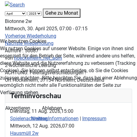
Gehe zu Monat
Biotonne 2w
Mittwoch, 30. April 2025, 07:00 - 07:15
Vorherige Wiederholung
Wir benutzen Cookies
Nächste Wiederholung
Wir nutzen Cookies auf unserer Website. Einige von ihnen sind
Aufrufe
: 50087
essenziell für den Betrieb der Seite, während andere uns helfen,
von
hoeckelheim_net_adm
diese Website und die Nutzererfahrung zu verbessern (Tracking
2-wöchentliche Leerung
Cookies). Sie können selbst entscheiden, ob Sie die Cookies
ACHTUNG: Feiertagsverschiebungen !
zulassen möchten. Bitte beachten Sie, dass bei einer Ablehnung
Ort
Höckelheim, 37154 Northeim, Deutschland
womöglich nicht mehr alle Funktionalitäten der Seite zur
Verfügung stehen.
Terminvorschau
Akzeptieren
Ablehnen
Dienstag, 11 Aug. 2026,
15:00
Spielenachmittag
Weitere Informationen
|
Impressum
Mittwoch, 12 Aug. 2026,
07:00
Hausmüll 2w