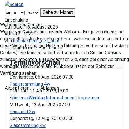
Gehe zu Monat
Einschulung
Wir benutzen Cookies
Samstag, 16. August 2025
Wir nutzen Cookies auf unserer Website. Einige von ihnen sind
Aufrufe
: 1022
essenziell für den Betrieb der Seite, während andere uns helfen,
von
hoeckelheim_net_adm
diese Website und die Nutzererfahrung zu verbessern (Tracking
Ort
Grundschule Höckelheim
Cookies). Sie können selbst entscheiden, ob Sie die Cookies
zulassen möchten. Bitte beachten Sie, dass bei einer Ablehnung
Terminvorschau
womöglich nicht mehr alle Funktionalitäten der Seite zur
Verfügung stehen.
Donnerstag, 06 Aug. 2026,
07:00
Papiersammlung 4w
Akzeptieren
Ablehnen
Dienstag, 11 Aug. 2026,
15:00
Spielenachmittag
Weitere Informationen
|
Impressum
Mittwoch, 12 Aug. 2026,
07:00
Hausmüll 2w
Donnerstag, 13 Aug. 2026,
07:00
Glassammlung 4w