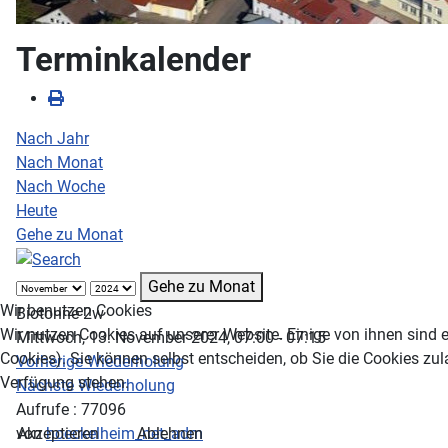
Terminkalender
Nach Jahr
Nach Monat
Nach Woche
Heute
Gehe zu Monat
Gehe zu Monat
Wir benutzen Cookies
Biotonne 2w
Wir nutzen Cookies auf unserer Website. Einige von ihnen sind e
Mittwoch, 13. November 2024, 07:00 - 07:15
Cookies). Sie können selbst entscheiden, ob Sie die Cookies zul
Vorherige Wiederholung
Verfügung stehen.
Nächste Wiederholung
Aufrufe
: 77096
Akzeptieren
Ablehnen
von
hoeckelheim_net_adm