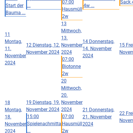
07:00
Sack 
Start der
...
4w ...
Hausmüll
Bauma ...
2w
13
Mittwoch,
11
13.
Montag,
14
Donnerstag,
12
Dienstag, 12.
November
15
Fre
11.
14. November
November 2024
2024
Novem
November
2024
07:00
2024
Biotonne
2w
20
Mittwoch,
20.
19
Dienstag, 19.
November
18
November 2024
2024
Montag,
21
Donnerstag,
22
Fre
15:00
07:00
18.
21. November
Novem
Spielenachmitta
Hausmüll
November
2024
...
2w
2024