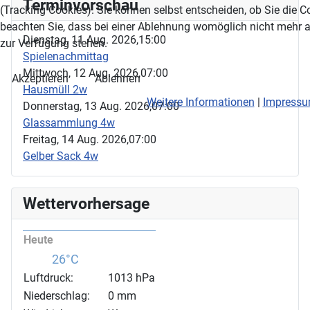
Terminvorschau
(Tracking Cookies). Sie können selbst entscheiden, ob Sie die 
beachten Sie, dass bei einer Ablehnung womöglich nicht mehr al
Dienstag, 11 Aug. 2026,
15:00
zur Verfügung stehen.
Spielenachmittag
Mittwoch, 12 Aug. 2026,
07:00
Akzeptieren
Ablehnen
Hausmüll 2w
Weitere Informationen
|
Impress
Donnerstag, 13 Aug. 2026,
07:00
Glassammlung 4w
Freitag, 14 Aug. 2026,
07:00
Gelber Sack 4w
Wettervorhersage
Heute
26°C
Luftdruck:
1013 hPa
Niederschlag:
0 mm