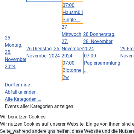
07:00
Hausmüll
Single ...
27
Mittwoch,
28
Donnerstag,
25
27.
28. November
Montag,
26
Dienstag, 26.
November
2024
29
Fre
25.
November 2024
2024
07:00
Novem
November
07:00
Papiersammlung
2024
Biotonne
...
2w
Dorftermine
Abfallkalender
Alle Kategorien ...
Events aller Kategorien anzeigen
Wir benutzen Cookies
Wir nutzen Cookies auf unserer Website. Einige von ihnen sind es
Seite, während andere uns helfen, diese Website und die Nutzer