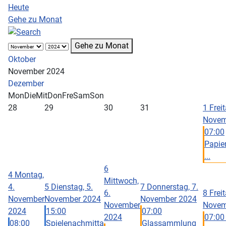
Heute
Gehe zu Monat
Gehe zu Monat
Oktober
November 2024
Dezember
Mon
Die
Mit
Don
Fre
Sam
Son
28
29
30
31
1
Freit
Novem
07:00
Papi
...
6
4
Montag,
Mittwoch,
4.
5
Dienstag, 5.
7
Donnerstag, 7.
6.
8
Freit
November
November 2024
November 2024
November
Novem
2024
15:00
07:00
2024
07:00
08:00
Spielenachmitta
Glassammlung