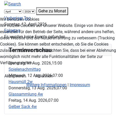
Gehe zu Monat
Vorheriger Tag
Wir benutzen Cookies
Sonntag, 12. April 2026
Wir nutzen Cookies auf unserer Website. Einige von ihnen sind
Folgetag
essenziell für den Betrieb der Seite, während andere uns helfen,
Es wurden keine Events gefunden
diese Website und die Nutzererfahrung zu verbessern (Tracking
Cookies). Sie können selbst entscheiden, ob Sie die Cookies
Terminvorschau
zulassen möchten. Bitte beachten Sie, dass bei einer Ablehnung
womöglich nicht mehr alle Funktionalitäten der Seite zur
Verfügung stehen.
Dienstag, 11 Aug. 2026,
15:00
Spielenachmittag
Mittwoch, 12 Aug. 2026,
07:00
Akzeptieren
Ablehnen
Hausmüll 2w
Weitere Informationen
|
Impressum
Donnerstag, 13 Aug. 2026,
07:00
Glassammlung 4w
Freitag, 14 Aug. 2026,
07:00
Gelber Sack 4w