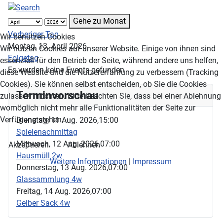
Gehe zu Monat
Vorheriger Tag
Wir benutzen Cookies
Montag, 13. April 2026
Wir nutzen Cookies auf unserer Website. Einige von ihnen sind
Folgetag
essenziell für den Betrieb der Seite, während andere uns helfen,
Es wurden keine Events gefunden
diese Website und die Nutzererfahrung zu verbessern (Tracking
Cookies). Sie können selbst entscheiden, ob Sie die Cookies
Terminvorschau
zulassen möchten. Bitte beachten Sie, dass bei einer Ablehnung
womöglich nicht mehr alle Funktionalitäten der Seite zur
Verfügung stehen.
Dienstag, 11 Aug. 2026,
15:00
Spielenachmittag
Mittwoch, 12 Aug. 2026,
07:00
Akzeptieren
Ablehnen
Hausmüll 2w
Weitere Informationen
|
Impressum
Donnerstag, 13 Aug. 2026,
07:00
Glassammlung 4w
Freitag, 14 Aug. 2026,
07:00
Gelber Sack 4w