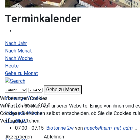
Terminkalender
Nach Jahr
Nach Monat
Nach Woche
Heute
Gehe zu Monat
Gehe zu Monat
Vorherige Woche
Wir benutzen Cookies
08 - 14 Januar, 2024
Wir nutzen Cookies auf unserer Website. Einige von ihnen sind e
Folgende Woche
Cookies). Sie können selbst entscheiden, ob Sie die Cookies zul
10. Januar
Verfügung stehen.
07:00 - 07:15
Biotonne 2w
von
hoeckelheim_net_adm
:: 
Akzeptieren
Ablehnen