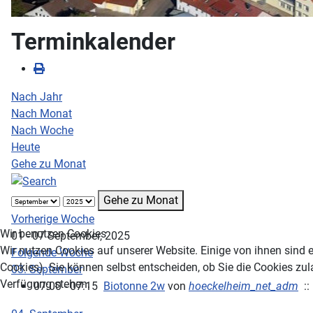
Terminkalender
Nach Jahr
Nach Monat
Nach Woche
Heute
Gehe zu Monat
Gehe zu Monat
Vorherige Woche
Wir benutzen Cookies
01 - 07 September, 2025
Wir nutzen Cookies auf unserer Website. Einige von ihnen sind e
Folgende Woche
Cookies). Sie können selbst entscheiden, ob Sie die Cookies zul
03. September
Verfügung stehen.
07:00 - 07:15
Biotonne 2w
von
hoeckelheim_net_adm
::