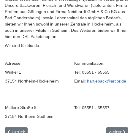
Unsere Backwaren, Fleisch- und Wurstwaren (Lieferanten: Firma
Proffen aus Göttingen und Firma Neidhardt GmbH & Co KG aus
Bad Gandersheim), sowie Lebensmittel des täglichen Bedarfs,
bieten wir Ihnen sowohl in unserer Zentrale in Höckelheim, als
auch in unserer Filiale in Sudheim. Des Weiteren bieten wir Ihnen
hier den DHL Paketshop an.
Wir sind für Sie da:
Adresse:
Kommunikation:
Winkel 1
Tel: 05551 - 65555
37154 Northeim-Höckelheim
Email:
hartjeback@arcor.de
Mittlere Straße 9
Tel: 05551 - 65557
37154 Northeim-Sudheim
Vorheriger Beitrag: Ferienwohnung Turmblick
Nächster Be
Zurück
Weiter