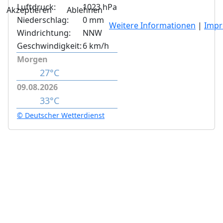
Luftdruck:
1023 hPa
Akzeptieren
Ablehnen
Niederschlag:
0 mm
Weitere Informationen
|
Imp
Windrichtung:
NNW
Geschwindigkeit:
6 km/h
Morgen
27°C
09.08.2026
33°C
© Deutscher Wetterdienst