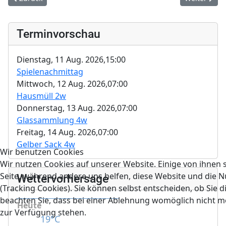
Terminvorschau
Dienstag, 11 Aug. 2026,
15:00
Spielenachmittag
Mittwoch, 12 Aug. 2026,
07:00
Hausmüll 2w
Donnerstag, 13 Aug. 2026,
07:00
Glassammlung 4w
Freitag, 14 Aug. 2026,
07:00
Gelber Sack 4w
Wir benutzen Cookies
Wir nutzen Cookies auf unserer Website. Einige von ihnen s
Seite, während andere uns helfen, diese Website und die 
Wettervorhersage
(Tracking Cookies). Sie können selbst entscheiden, ob Sie 
beachten Sie, dass bei einer Ablehnung womöglich nicht meh
Heute
zur Verfügung stehen.
19°C