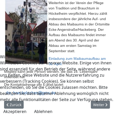
Weiterhin ist der Verein der Pflege
von Tradition und Brauchtum in
Höckelheim verpflichtet. Hierzu zählt
insbesondere der jährliche Auf- und
Abbau des Maibaums in der Ortsmitte
Ecke Angerstraße/Hackeberg. Der
Aufbau des Maibaums findet immer
am Abend des 30. April und der
Abbau am ersten Samstag im
September statt.
Wir benutzen Cookies
Einladung zum Maibaumaufbau am
Wir nutzen Cookies auf unserer Website. Einige von ihnen
30. April.
sind essenziell für den Betrieb der Seite, während andere
Mitglied kann jede Person werden, die das 16. Lebensjahr
uns helfen, diese Website und die Nutzererfahrung zu
vollendet hat.
verbessern (Tracking Cookies). Sie können selbst
Die Kontaktadresse per E-Mail lautet:
entscheiden, ob Sie die Cookies zulassen möchten. Bitte
beachten Sie, dass bei einer Ablehnung womöglich nicht
mehr alle Funktionalitäten der Seite zur Verfügung stehen.
Vorheriger Beitrag: Dorfverschönerungsverein
Nächster Be
Zurück
Weiter
Akzeptieren
Ablehnen