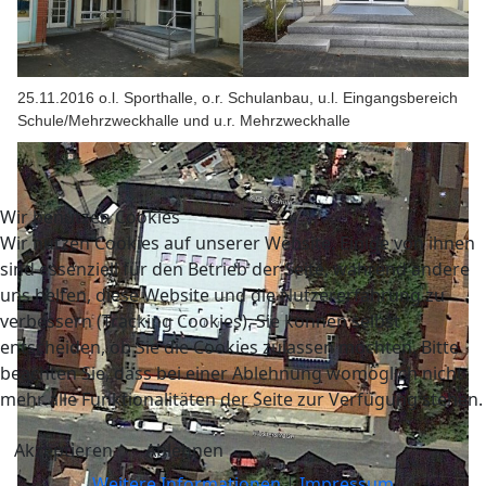
25.11.2016 o.l. Sporthalle, o.r. Schulanbau, u.l. Eingangsbereich
Schule/Mehrzweckhalle und u.r. Mehrzweckhalle
Wir benutzen Cookies
Wir nutzen Cookies auf unserer Website. Einige von ihnen
sind essenziell für den Betrieb der Seite, während andere
uns helfen, diese Website und die Nutzererfahrung zu
verbessern (Tracking Cookies). Sie können selbst
entscheiden, ob Sie die Cookies zulassen möchten. Bitte
beachten Sie, dass bei einer Ablehnung womöglich nicht
mehr alle Funktionalitäten der Seite zur Verfügung stehen.
Akzeptieren
Ablehnen
Weitere Informationen
|
Impressum