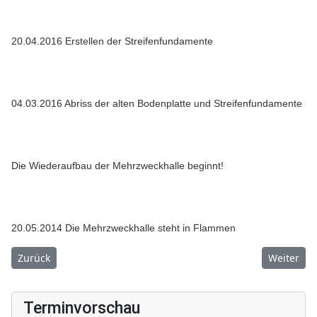
20.04.2016 Erstellen der Streifenfundamente
04.03.2016 Abriss der alten Bodenplatte und Streifenfundamente
Die Wiederaufbau der Mehrzweckhalle beginnt!
20.05.2014 Die Mehrzweckhalle steht in Flammen
Vorheriger Beitrag: St. Marien Kirche
Nächster B
Zurück
Weiter
Terminvorschau