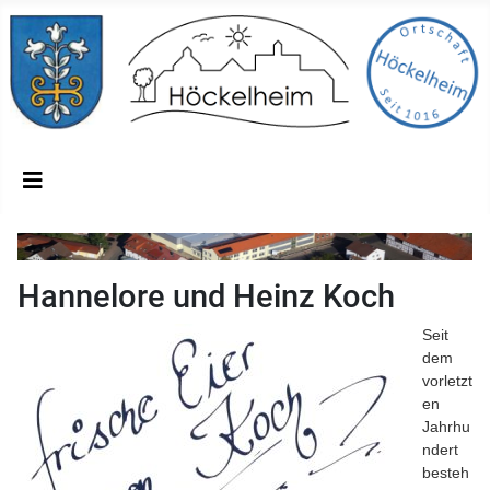
Hannelore und Heinz Koch
Seit
dem
vorletzt
en
Jahrhu
ndert
besteh