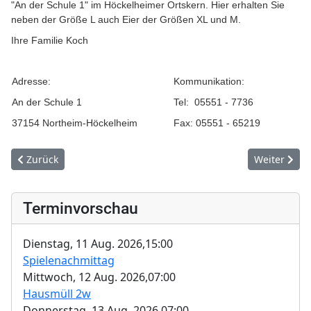
"An der Schule 1" im Höckelheimer Ortskern. Hier erhalten Sie
neben der Größe L auch Eier der Größen XL und M.
Ihre Familie Koch
Adresse:
Kommunikation:
An der Schule 1
Tel: 05551 - 7736
37154 Northeim-Höckelheim
Fax: 05551 - 65219
Vorheriger Beitrag: Stefan Rampfel Luftbilder
Nächster Be
Zurück
Weiter
Terminvorschau
Dienstag, 11 Aug. 2026,
15:00
Spielenachmittag
Mittwoch, 12 Aug. 2026,
07:00
Hausmüll 2w
Donnerstag, 13 Aug. 2026,
07:00