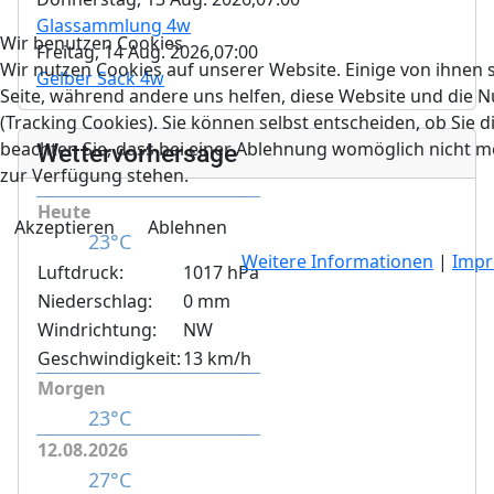
Glassammlung 4w
Wir benutzen Cookies
Freitag, 14 Aug. 2026,
07:00
Wir nutzen Cookies auf unserer Website. Einige von ihnen s
Gelber Sack 4w
Seite, während andere uns helfen, diese Website und die 
(Tracking Cookies). Sie können selbst entscheiden, ob Sie 
beachten Sie, dass bei einer Ablehnung womöglich nicht meh
Wettervorhersage
zur Verfügung stehen.
Heute
Akzeptieren
Ablehnen
23°C
Weitere Informationen
|
Imp
Luftdruck:
1017 hPa
Niederschlag:
0 mm
Windrichtung:
NW
Geschwindigkeit:
13 km/h
Morgen
23°C
12.08.2026
27°C