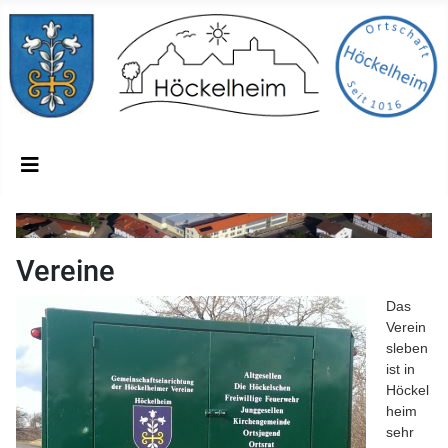
Vereine
Das
Verein
sleben
ist in
Höckel
heim
sehr