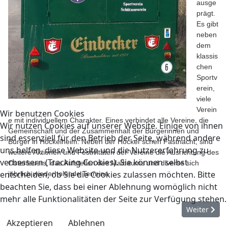
ausge
prägt.
Es gibt
neben
dem
klassis
chen
Sportv
erein,
viele
Verein
Wir benutzen Cookies
e mit individuellem Charakter. Eines verbindet alle Vereine, die
Wir nutzen Cookies auf unserer Website. Einige von ihnen
Gemeinschaft und der Zusammenhalt der Bürgerinnen und
sind essenziell für den Betrieb der Seite, während andere
Bürger in Höckelheim. Neben der Höckel´schen Fastnacht, sind
uns helfen, diese Website und die Nutzererfahrung zu
weitere Aktionen und Festivitäten der Vereine die Ausrichtung des
verbessern (Tracking Cookies). Sie können selbst
Osterfeuers, das Aufstellen des Maibaums und diverse sich
entscheiden, ob Sie die Cookies zulassen möchten. Bitte
jährlich wiederholende Termine.
beachten Sie, dass bei einer Ablehnung womöglich nicht
mehr alle Funktionalitäten der Seite zur Verfügung stehen.
Nächster Be
Weiter
Akzeptieren
Ablehnen