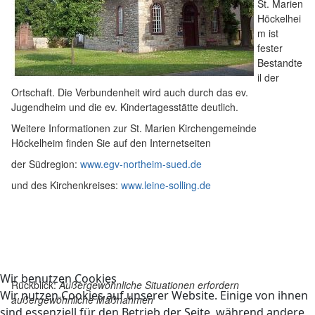
St. Marien
Höckelhei
m ist
fester
Bestandte
il der
Ortschaft. Die Verbundenheit wird auch durch das ev.
Jugendheim und die ev. Kindertagesstätte deutlich.
Weitere Informationen zur St. Marien Kirchengemeinde
Höckelheim finden Sie auf den Internetseiten
der Südregion:
www.egv-northeim-sued.de
und des Kirchenkreises:
www.leine-solling.de
Wir benutzen Cookies
Rückblick:
Außergewöhnliche Situationen erfordern
Wir nutzen Cookies auf unserer Website. Einige von ihnen
außergewöhnliche Maßnahmen
sind essenziell für den Betrieb der Seite, während andere