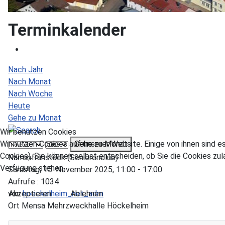
Terminkalender
Nach Jahr
Nach Monat
Nach Woche
Heute
Gehe zu Monat
Wir benutzen Cookies
Gehe zu Monat
Wir nutzen Cookies auf unserer Website. Einige von ihnen sind e
Cookies). Sie können selbst entscheiden, ob Sie die Cookies zul
Narrenfrühstück (Seniorenclub)
Verfügung stehen.
Samstag, 15. November 2025, 11:00 - 17:00
Aufrufe
: 1034
Akzeptieren
Ablehnen
von
hoeckelheim_net_adm
Ort
Mensa Mehrzweckhalle Höckelheim