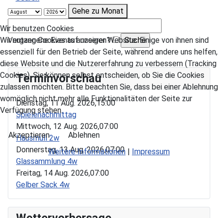
Gehe zu Monat
Wir benutzen Cookies
Vergangene Events anzeigen?
Wir nutzen Cookies auf unserer Website. Einige von ihnen sind
essenziell für den Betrieb der Seite, während andere uns helfen,
diese Website und die Nutzererfahrung zu verbessern (Tracking
Cookies). Sie können selbst entscheiden, ob Sie die Cookies
Terminvorschau
zulassen möchten. Bitte beachten Sie, dass bei einer Ablehnung
womöglich nicht mehr alle Funktionalitäten der Seite zur
Dienstag, 11 Aug. 2026,
15:00
Verfügung stehen.
Spielenachmittag
Mittwoch, 12 Aug. 2026,
07:00
Akzeptieren
Ablehnen
Hausmüll 2w
Donnerstag, 13 Aug. 2026,
07:00
Weitere Informationen
|
Impressum
Glassammlung 4w
Freitag, 14 Aug. 2026,
07:00
Gelber Sack 4w
Wettervorhersage